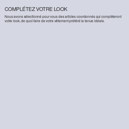
COMPLÉTEZ VOTRE LOOK
Nous avons sélectionné pour vous des articles coordonnés qui complèteront
votre look, de quoi faire de votre vêtement préféré la tenue idéale.
-50%
-20%
Pull en coton avec motif norvégien
Jeans Benito / Regular Fit / Mid Rise / Straight Leg / 360° Denim
29,99 €
59,99 €
63,99 €
79,99 €