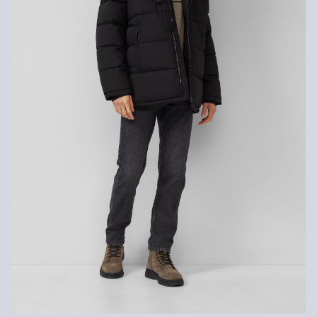
gratuitement dans les 30 jours.
Détergents au chlore interdits
Programme de lavage délicat à 30 °
Nettoyage à sec impossible
Ne pas repasser
Séchage à charge thermique réduite