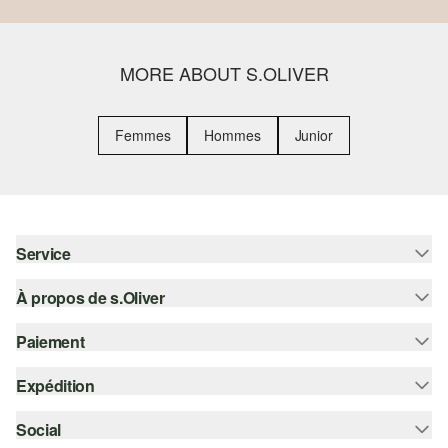
MORE ABOUT S.OLIVER
Femmes
Hommes
Junior
Service
À propos de s.Oliver
Aide - FAQ
Guide des tailles
Paiement
S'abonner à la Newsletter
Retours
s.Oliver Card
Expédition
Carte de crédit
Vêtements
s.Oliver Group
PayPal
Social
Suivi de colis
Carrière