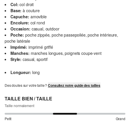
Col:
col droit
Base:
à couture
Capuche:
amovible
Encolure:
col rond
Occasion:
casual, outdoor
Poche:
poche zippée, poche passepoilée, poche intérieure,
poche latérale
Imprimé:
imprimé griffé
Manches:
manches longues, poignets coupe-vent
Style:
casual, sportif
Longueur:
long
Des doutes sur votre taille ?
Consultez notre guide des tailles
TAILLE BIEN / TAILLE
Taille normalement
Petit
Grand