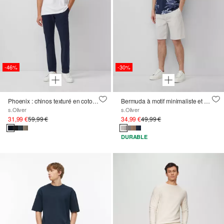
-46%
-30%
Phoenix : chinos texturé en coton extensible
Bermuda à motif minimaliste et ceinture élastique, coupe Relaxed Fit
s.Oliver
s.Oliver
31,99 €
59,99 €
34,99 €
49,99 €
DURABLE