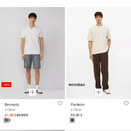
-16%
NOUVEAU
Bermuda
Pantalon
s.Oliver
s.Oliver
41,99 €
49,99 €
69,99 €