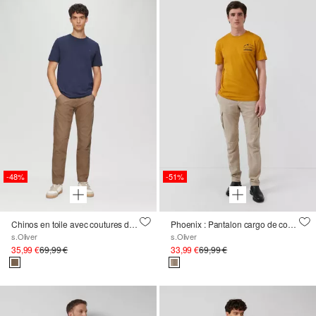
-48%
-51%
Chinos en toile avec coutures détaillées
Phoenix : Pantalon cargo de coupe régulière en flanelle de coton
s.Oliver
s.Oliver
35,99 €
69,99 €
33,99 €
69,99 €