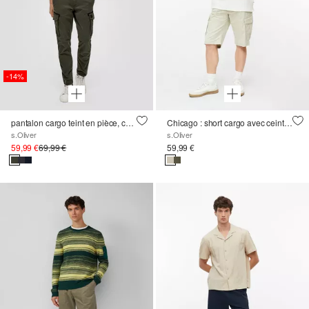
-14%
pantalon cargo teint en pièce, coupe Straight Leg
Chicago : short cargo avec ceinture confortable en coton stretch
s.Oliver
s.Oliver
59,99 €
69,99 €
59,99 €