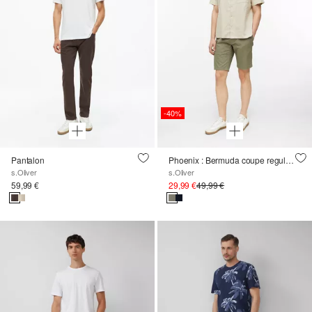
-40%
Pantalon
Phoenix : Bermuda coupe regular avec ceinture textile
s.Oliver
s.Oliver
59,99 €
29,99 €
49,99 €