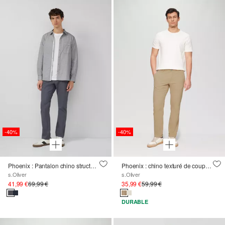
-40%
-40%
Phoenix : Pantalon chino structuré en coton stretch
Phoenix : chino texturé de coupe Regular Fit
s.Oliver
s.Oliver
41,99 €
69,99 €
35,99 €
59,99 €
DURABLE