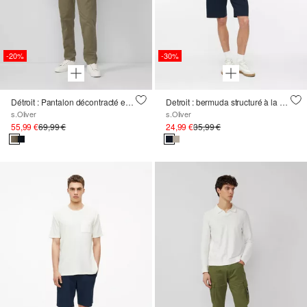
-20%
-30%
Détroit : Pantalon décontracté en velours côtelé avec cordon de serrage
Detroit : bermuda structuré à la coupe décontractée
s.Oliver
s.Oliver
55,99 €
69,99 €
24,99 €
35,99 €