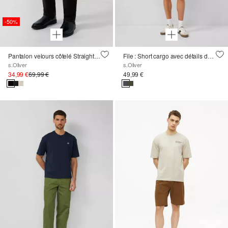
-50%
Pantalon velours côtelé Straight Leg taille mi-haute
File : Short cargo avec détails du logo
s.Oliver
s.Oliver
34,99 €
69,99 €
49,99 €