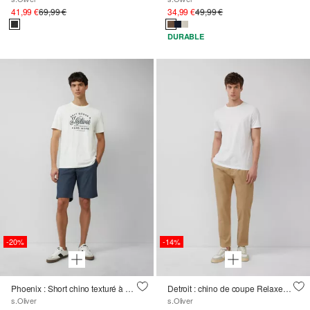
41,99 €
69,99 €
34,99 €
49,99 €
DURABLE
-20%
-14%
Phoenix : Short chino texturé à ceinture élastique
Detroit : chino de coupe Relaxed Fit en lin mélangé à ceinture élastique
s.Oliver
s.Oliver