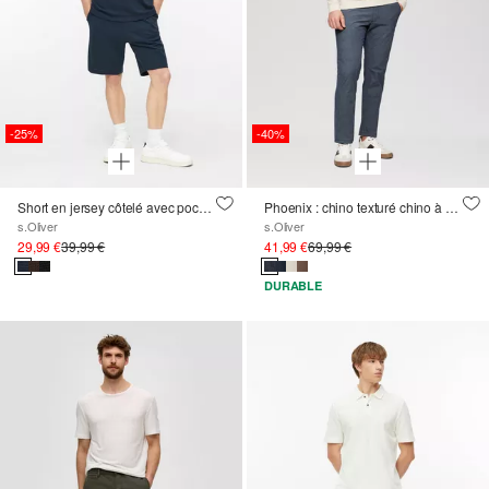
-25%
-40%
Short en jersey côtelé avec poches
Phoenix : chino texturé chino à ceinture élastique
s.Oliver
s.Oliver
29,99 €
39,99 €
41,99 €
69,99 €
DURABLE