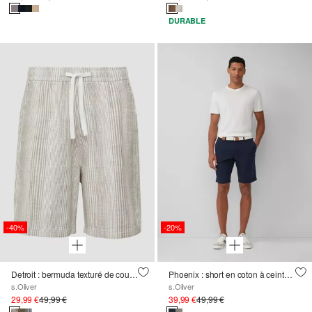
DURABLE
-40%
-20%
Detroit : bermuda texturé de coupe Relaxed Fit
Phoenix : short en coton à ceinture tressée
s.Oliver
s.Oliver
29,99 €
49,99 €
39,99 €
49,99 €