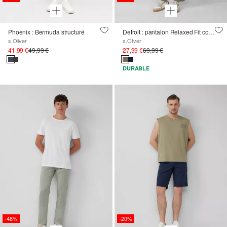
Phoenix : Bermuda structuré
Detroit : pantalon Relaxed Fit coupe courte en lin mélangé
s.Oliver
s.Oliver
41,99 €
49,99 €
27,99 €
69,99 €
DURABLE
-48%
-20%