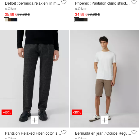
Detroit : bermuda relax en lin mélangé
Phoenix : Pantalon chino structuré avec taille élastique
s.Oliver
s.Oliver
35,99 €
39,99 €
34,99 €
69,99 €
-40%
-30%
Pantalon Relaxed Fit en coton stretch doux avec délavage
Bermuda en jean / Coupe Regular Fit / Taille mi-haute
s.Oliver
s.Oliver