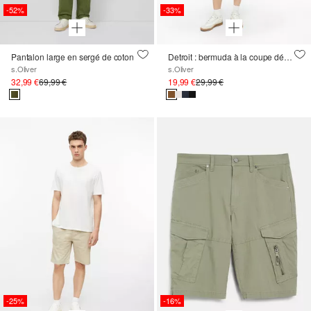
-52%
-33%
Pantalon large en sergé de coton
Detroit : bermuda à la coupe décontractée
s.Oliver
s.Oliver
32,99 €
69,99 €
19,99 €
29,99 €
-25%
-16%