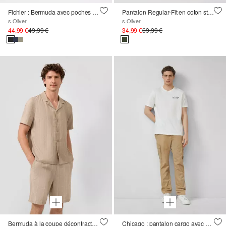
Fichier : Bermuda avec poches cargo
Pantalon Regular-Fit en coton stretch de style worker
s.Oliver
s.Oliver
44,99 €
49,99 €
34,99 €
69,99 €
Bermuda à la coupe décontractée et aux rayures structurées
Chicago : pantalon cargo avec ceinture confort en coton stretch