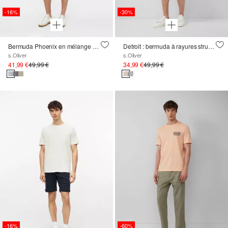
-16%
-30%
Bermuda Phoenix en mélange de lin structuré
Detroit : bermuda à rayures structurées et cordon de serrage
s.Oliver
s.Oliver
41,99 €
49,99 €
34,99 €
49,99 €
-16%
-60%