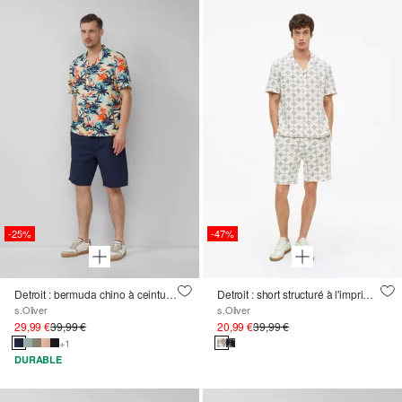
-25%
-47%
Detroit : bermuda chino à ceinture élastique, coupe Relaxed Fit
Detroit : short structuré à l'imprimé all-over
s.Oliver
s.Oliver
29,99 €
39,99 €
20,99 €
39,99 €
+1
DURABLE