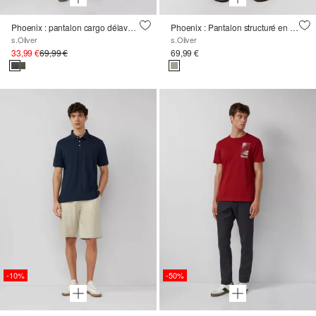
Phoenix : pantalon cargo délavé en coton mélangé
Phoenix : Pantalon structuré en lin mélangé
s.Oliver
s.Oliver
33,99 €
69,99 €
69,99 €
-10%
-50%