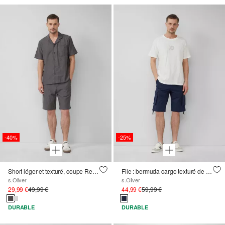
-40%
-25%
Short léger et texturé, coupe Relaxed Fit
File : bermuda cargo texturé de coupe Relaxed Fit
s.Oliver
s.Oliver
29,99 €
49,99 €
44,99 €
59,99 €
DURABLE
DURABLE