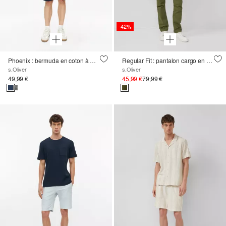
-42%
Phoenix : bermuda en coton à motifs fins
Regular Fit : pantalon cargo en coton mélangé avec jambe droite
s.Oliver
s.Oliver
49,99 €
45,99 €
79,99 €