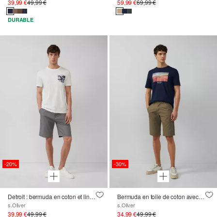
39,99 €
49,99 €
59,99 €
69,99 €
DURABLE
-20%
-30%
Detroit : bermuda en coton et lin mélangés, coupe Relaxed Fit
Bermuda en toile de coton avec détails de surpiqûres
s.Oliver
s.Oliver
39,99 €
49,99 €
34,99 €
49,99 €