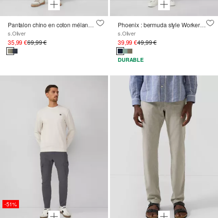
Pantalon chino en coton mélangé avec coutures décoratives
Phoenix : bermuda style Worker à la structure ripstop
s.Oliver
s.Oliver
35,99 €
69,99 €
39,99 €
49,99 €
DURABLE
-51%