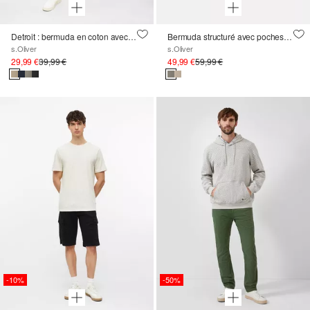
Detroit : bermuda en coton avec taille élastique
Bermuda structuré avec poches cargo
s.Oliver
s.Oliver
29,99 €
39,99 €
49,99 €
59,99 €
-10%
-50%