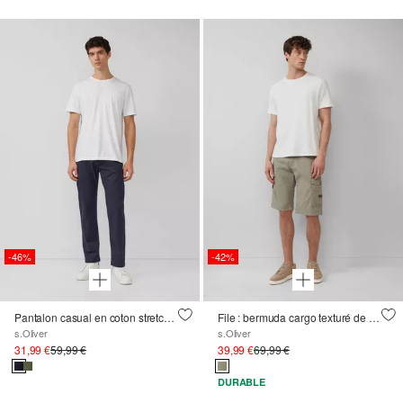
-46%
-42%
Pantalon casual en coton stretch avec mini-imprimé délavé
File : bermuda cargo texturé de coupe Relaxed Fit
s.Oliver
s.Oliver
31,99 €
59,99 €
39,99 €
69,99 €
DURABLE