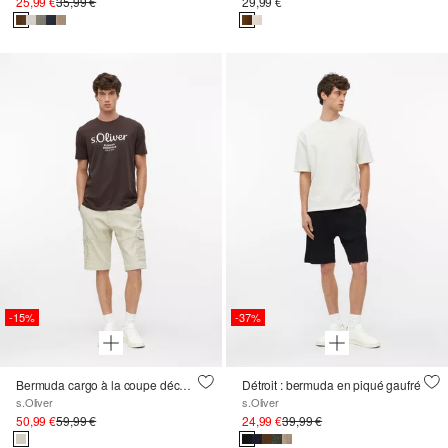
25,99 €
35,99 €
29,99 €
-15%
-37%
Bermuda cargo à la coupe décontractée et à la taille élastique
Détroit : bermuda en piqué gaufré
s.Oliver
s.Oliver
50,99 €
59,99 €
24,99 €
39,99 €