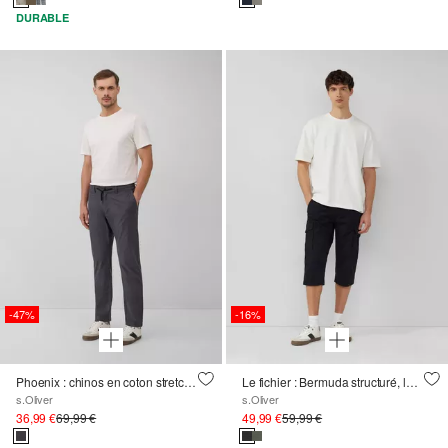
DURABLE
-47%
-16%
Phoenix : chinos en coton stretch à motifs avec ceinture élastique
Le fichier : Bermuda structuré, longueur 3/4, coupe décontractée
s.Oliver
s.Oliver
36,99 €
69,99 €
49,99 €
59,99 €