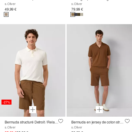
s.Oliver
s.Oliver
49,99 €
79,99 €
-27%
Bermuda structuré Detroit / Relaxed Fit / Mid Rise
Bermuda en jersey de coton structuré
s.Oliver
s.Oliver