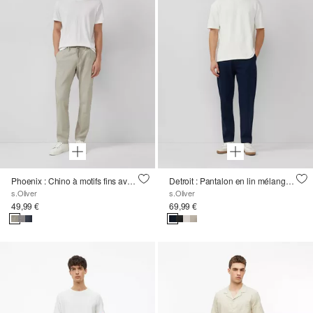
Phoenix : Chino à motifs fins avec taille élastique
Detroit : Pantalon en lin mélangé, coupe décontractée
s.Oliver
s.Oliver
49,99 €
69,99 €