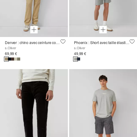
Denver : chino avec ceinture confortable en coton stretch
Phoenix : Short avec taille élastique et cordon de serrage
s.Oliver
s.Oliver
69,99 €
49,99 €