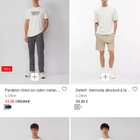
-50%
Pantalon chino en coton mélangé avec logo
Detroit : bermuda structuré à la coupe décontractée
s.Oliver
s.Oliver
34,99 €
69,99 €
39,99 €